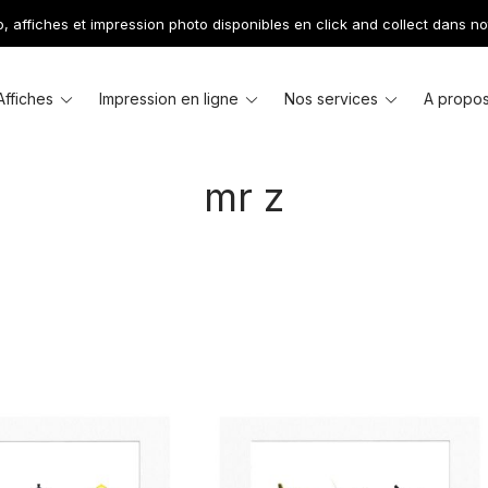
 affiches et impression photo disponibles en click and collect dans no
le
Toggle
Toggle
Toggle
Affiches
Impression en ligne
Nos services
A propo
u
menu
menu
menu
mr z