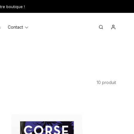
tre boutique !
Mon comp
Toggle
Search
s
Contact
menu
10 produit