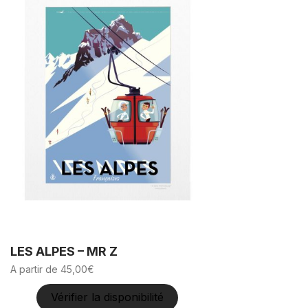
a
plusieurs
variations.
Les
options
peuvent
être
choisies
sur
la
page
du
produit
LES ALPES – MR Z
A partir de
45,00
€
Vérifier la disponibilité