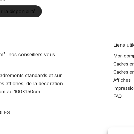
er la disponibilité
Liens util
m², nos conseillers vous
Mon com
Cadres en
Cadres en
cadrements standards et sur
Affiches
s affiches, de la décoration
Impressio
15cm au 100x150cm.
FAQ
GLES