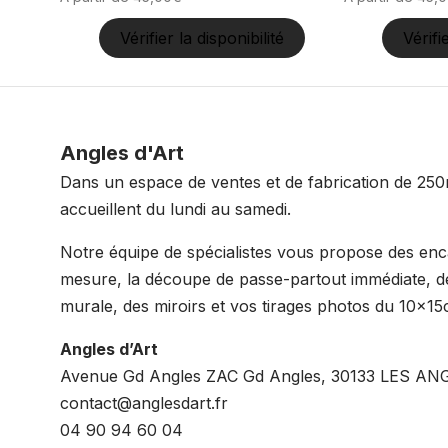
Vérifier la disponibilité
Vérifi
Ce
Ce
produit
produit
a
a
plusieurs
Angles d'Art
plusieurs
variations.
variations.
Dans un espace de ventes et de fabrication de 250
Les
Les
accueillent du lundi au samedi.
options
options
Notre équipe de spécialistes vous propose des en
peuvent
peuvent
mesure, la découpe de passe-partout immédiate, de
être
être
murale, des miroirs et vos tirages photos du 10x
choisies
choisies
sur
sur
Angles d’Art
la
la
Avenue Gd Angles ZAC Gd Angles, 30133 LES AN
page
page
contact@anglesdart.fr
du
du
04 90 94 60 04