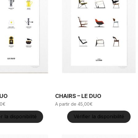
DUO
CHAIRS – LE DUO
0
€
A partir de
45,00
€
er la disponibilité
Vérifier la disponibilité
Ce
produit