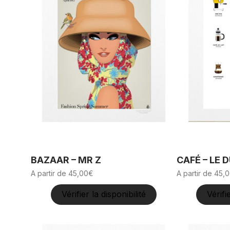
BAZAAR – MR Z
CAFÉ – LE 
A partir de
45,00
€
A partir de
45,0
Vérifier la disponibilité
Vérifi
Ce
Ce
produit
produit