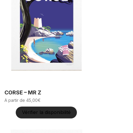
CORSE – MR Z
A partir de
45,00
€
Vérifier la disponibilité
Ce
produit