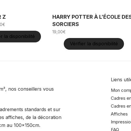
 Z
HARRY POTTER À L’ÉCOLE DE
SORCIERS
0
€
19,00
€
er la disponibilité
Vérifier la disponibilité
Liens util
m², nos conseillers vous
Mon com
Cadres en
Cadres en
cadrements standards et sur
Affiches
s affiches, de la décoration
Impressio
15cm au 100x150cm.
FAQ