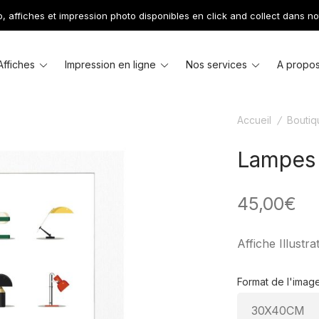
 affiches et impression photo disponibles en click and collect dans no
le
Toggle
Toggle
Toggle
Affiches
Impression en ligne
Nos services
A propo
u
menu
menu
menu
Accueil
/
Boutiq
Lampes 
45,00
€
Affiche Illust
Format de l'imag