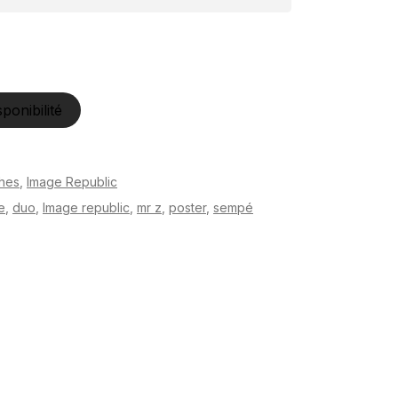
sponibilité
ches
,
Image Republic
e
,
duo
,
Image republic
,
mr z
,
poster
,
sempé