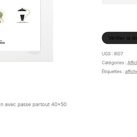
Vérifier la di
UGS :
IR07
Catégories :
Affi
Étiquettes :
affich
tion avec passe partout 40×50