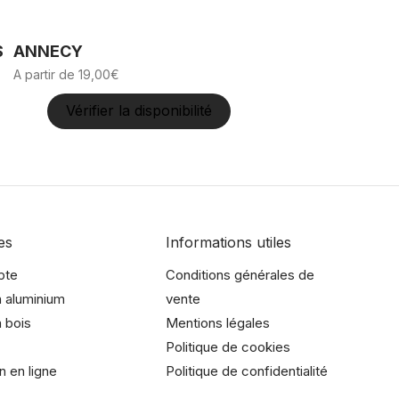
S
ANNECY
A partir de
19,00
€
Vérifier la disponibilité
Ce
produit
a
plusieurs
variations.
es
Informations utiles
Les
pte
Conditions générales de
options
 aluminium
vente
peuvent
 bois
Mentions légales
être
Politique de cookies
choisies
n en ligne
Politique de confidentialité
sur