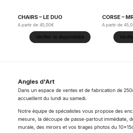
CHAIRS – LE DUO
CORSE – MR
A partir de
45,00
€
A partir de
45,0
Vérifier la disponibilité
Vérifi
Ce
Ce
produit
produit
a
a
plusieurs
plusieurs
variations.
variations.
Angles d'Art
Les
Les
Dans un espace de ventes et de fabrication de 250
options
options
accueillent du lundi au samedi.
peuvent
peuvent
être
être
Notre équipe de spécialistes vous propose des en
choisies
choisies
mesure, la découpe de passe-partout immédiate, de
sur
sur
murale, des miroirs et vos tirages photos du 10x