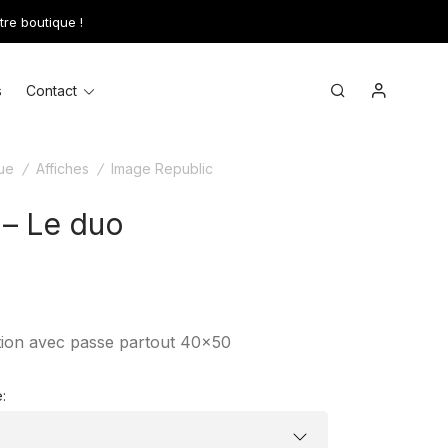
tre boutique !
Mon comp
Toggle
Search
s
Contact
menu
ue
/
Affiches
/
Image Republic
– Le duo
ration avec passe partout 40×50
e