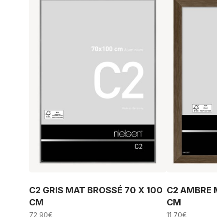
C2 GRIS MAT BROSSÉ 70 X 100
C2 AMBRE M
CM
CM
72,90
€
11,70
€