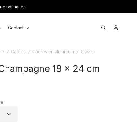
tre boutique !
Mon comp
Toggle
Search
s
Contact
menu
ue
/
Cadres
/
Cadres en aluminium
/
Classic
 Champagne 18 x 24 cm
re