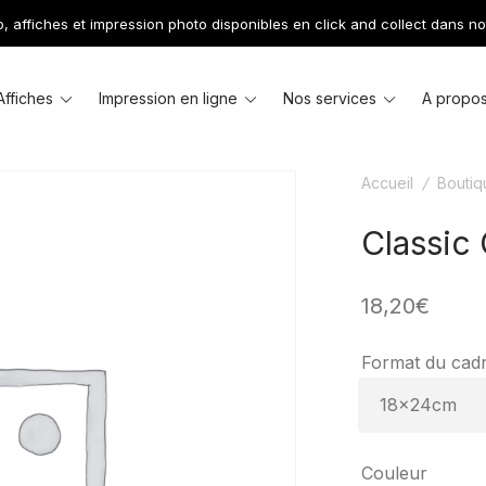
 affiches et impression photo disponibles en click and collect dans no
le
Toggle
Toggle
Toggle
Affiches
Impression en ligne
Nos services
A propo
u
menu
menu
menu
Accueil
/
Boutiq
Classic
18,20
€
Format du cad
Couleur