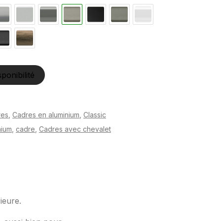
sponibilité
res
,
Cadres en aluminium
,
Classic
nium
,
cadre
,
Cadres avec chevalet
ieure.