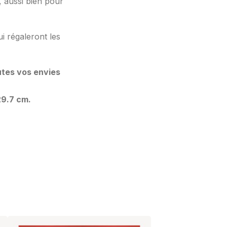
, aussi bien pour
ui régaleront les
utes vos envies
29.7 cm.