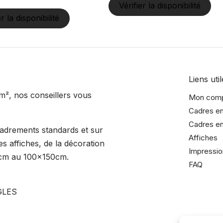
Vérifier la disponibilité
er la disponibilité
Liens util
m², nos conseillers vous
Mon com
Cadres en
Cadres en
cadrements standards et sur
Affiches
s affiches, de la décoration
Impressio
15cm au 100x150cm.
FAQ
GLES