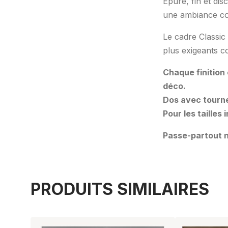
Épuré, fin et dis
une ambiance co
Le cadre Classic 
plus exigeants c
Chaque finition
déco.
Dos avec tourne
Pour les tailles
Passe-partout n
PRODUITS SIMILAIRES