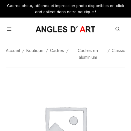
Skip
Cadres photo, affiches et impression photo disponibles en click
to
and collect dans notre boutique !
content
Menu
Search
Accueil
/
Boutique
/
Cadres
/
Cadres en
/
Classic
aluminium