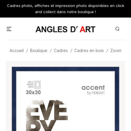
Skip
Cadres photo, affiches et impression photo disponibles en click
to
and collect dans notre boutique !
content
Menu
Search
Accueil
/
Boutique
/
Cadres
/
Cadres en bois
/
Zoom