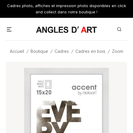
Skip
Cadres photo, affiches et impression photo disponibles en click
to
and collect dans notre boutique !
content
Menu
Search
Accueil
/
Boutique
/
Cadres
/
Cadres en bois
/
Zoom