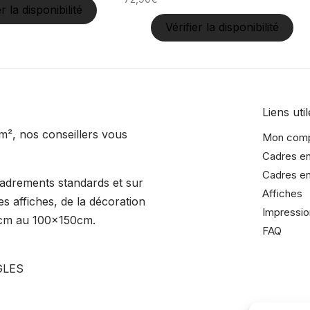
er la disponibilité
Vérifier la disponibilité
Liens util
m², nos conseillers vous
Mon com
Cadres en
Cadres en
cadrements standards et sur
Affiches
s affiches, de la décoration
Impressio
15cm au 100x150cm.
FAQ
GLES