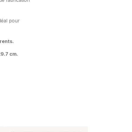
e fabrication
déal pour
rents.
29.7 cm.