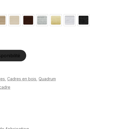
sponibilité
res
,
Cadres en bois
,
Quadrum
cadre