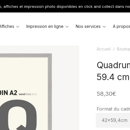
 affiches et impression photo disponibles en click and collect dans no
le
Toggle
Toggle
Toggle
Affiches
Impression en ligne
Nos services
A propo
u
menu
menu
menu
Accueil
/
Boutiq
Quadrum
59.4 cm
58,30
€
Format du cad