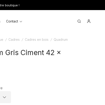
tre boutique !
Mon comp
Toggle
Search
s
Contact
menu
ue
/
Cadres
/
Cadres en bois
/
Quadrum
 Gris Ciment 42 x
re