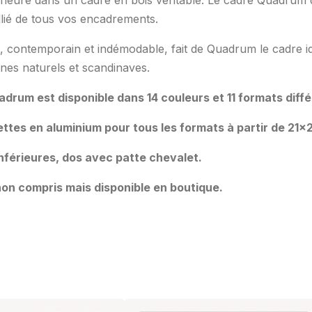
rieure dans un cadre en bois véritable. Le cadre Quadrum d
allié de tous vos encadrements.
e, contemporain et indémodable, fait de Quadrum le cadre i
nes naturels et scandinaves.
adrum est disponible dans 14 couleurs et 11 formats diffé
ttes en aluminium pour tous les formats à partir de 21×
 inférieures, dos avec patte chevalet.
on compris mais disponible en boutique.