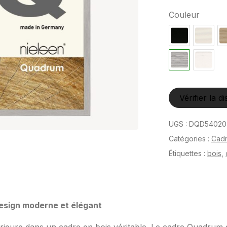
Couleur
Vérifier la di
UGS :
DQD54020
Catégories :
Cad
Étiquettes :
bois
,
esign moderne et élégant