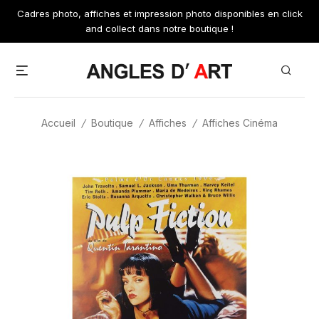
Skip
Cadres photo, affiches et impression photo disponibles en click
to
and collect dans notre boutique !
content
Menu
Search
Accueil
/
Boutique
/
Affiches
/
Affiches Cinéma