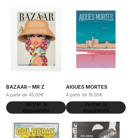
BAZAAR – MR Z
AIGUES MORTES
A partir de
45,00
€
A partir de
19,00
€
Vérifier la
Vérifier la
disponibilité
disponibilité
Ce
Ce
produit
produit
a
a