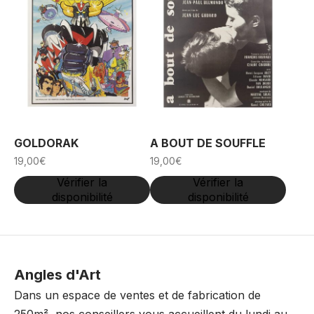
plusieurs
plusieurs
variations.
variations.
Les
Les
options
options
peuvent
peuvent
être
être
choisies
choisies
sur
sur
GOLDORAK
A BOUT DE SOUFFLE
la
la
19,00
€
19,00
€
page
page
Vérifier la
Vérifier la
disponibilité
disponibilité
du
du
produit
produit
Angles d'Art
Dans un espace de ventes et de fabrication de