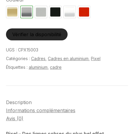
Vérifier la disponibilité
UGS :
CPX15003
Catégories :
Cadres
,
Cadres en aluminium
,
Pixel
Étiquettes :
aluminium
,
cadre
Description
Informations complémentaires
Avis (0)
Pixel – Des lignes sobres du plus bel effet