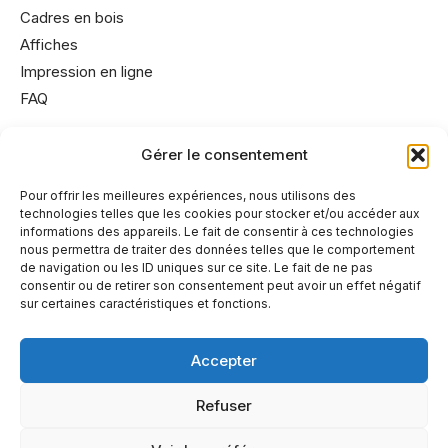
Cadres en bois
Affiches
Impression en ligne
FAQ
Gérer le consentement
Informations utiles
Conditions générales de vente
Pour offrir les meilleures expériences, nous utilisons des
technologies telles que les cookies pour stocker et/ou accéder aux
Mentions légales
informations des appareils. Le fait de consentir à ces technologies
Politique de cookies
nous permettra de traiter des données telles que le comportement
de navigation ou les ID uniques sur ce site. Le fait de ne pas
Politique de confidentialité
consentir ou de retirer son consentement peut avoir un effet négatif
sur certaines caractéristiques et fonctions.
Accepter
A propos
Refuser
Partenaires
© 2024 Angles d'Art. Tous droits réservés. Création de