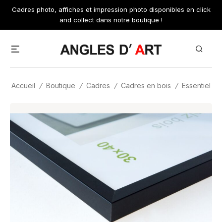
Skip
Cadres photo, affiches et impression photo disponibles en click
to
and collect dans notre boutique !
content
Menu
Search
Accueil
/
Boutique
/
Cadres
/
Cadres en bois
/
Essentiel