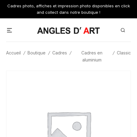
Skip
Cadres photo, affiches et impression photo disponibles en click
to
and collect dans notre boutique !
content
Menu
Search
Accueil
/
Boutique
/
Cadres
/
Cadres en
/
Classic
aluminium