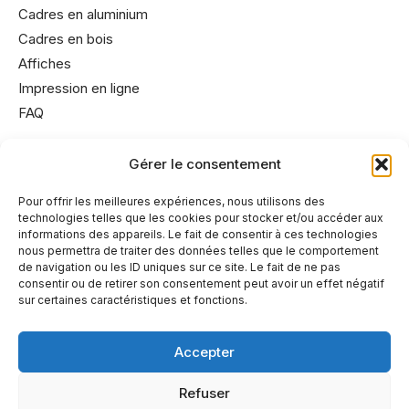
Cadres en aluminium
Cadres en bois
Affiches
Impression en ligne
FAQ
Gérer le consentement
Informations utiles
Conditions générales de vente
Pour offrir les meilleures expériences, nous utilisons des
technologies telles que les cookies pour stocker et/ou accéder aux
Mentions légales
informations des appareils. Le fait de consentir à ces technologies
Politique de cookies
nous permettra de traiter des données telles que le comportement
de navigation ou les ID uniques sur ce site. Le fait de ne pas
Politique de confidentialité
consentir ou de retirer son consentement peut avoir un effet négatif
sur certaines caractéristiques et fonctions.
Accepter
A propos
Refuser
Partenaires