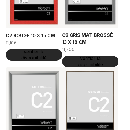
C2 GRIS MAT BROSSÉ
C2 ROUGE 10 X 15 CM
13 X 18 CM
11,10
€
11,70
€
Vérifier la
disponibilité
Vérifier la
disponibilité