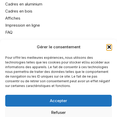
Cadres en aluminium
Cadres en bois
Affiches
Impression en ligne
FAQ
Gérer le consentement
Informations utiles
Conditions générales de vente
Pour offrir les meilleures expériences, nous utilisons des
technologies telles que les cookies pour stocker et/ou accéder aux
Mentions légales
informations des appareils. Le fait de consentir à ces technologies
Politique de cookies
nous permettra de traiter des données telles que le comportement
de navigation ou les ID uniques sur ce site. Le fait de ne pas
Politique de confidentialité
consentir ou de retirer son consentement peut avoir un effet négatif
sur certaines caractéristiques et fonctions.
Accepter
A propos
Refuser
Partenaires