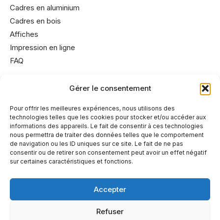
Cadres en aluminium
Cadres en bois
Affiches
Impression en ligne
FAQ
Gérer le consentement
Informations utiles
Conditions générales de vente
Pour offrir les meilleures expériences, nous utilisons des
technologies telles que les cookies pour stocker et/ou accéder aux
Mentions légales
informations des appareils. Le fait de consentir à ces technologies
Politique de cookies
nous permettra de traiter des données telles que le comportement
de navigation ou les ID uniques sur ce site. Le fait de ne pas
Politique de confidentialité
consentir ou de retirer son consentement peut avoir un effet négatif
sur certaines caractéristiques et fonctions.
Accepter
A propos
Refuser
Partenaires