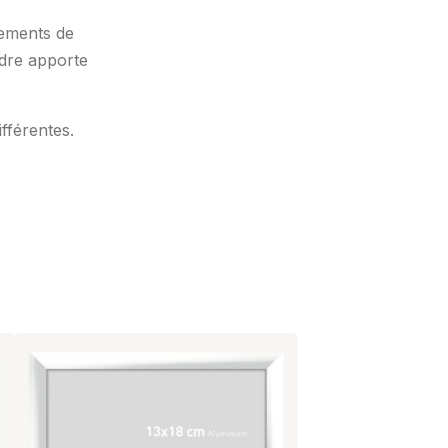
rements de
adre apporte
ifférentes.