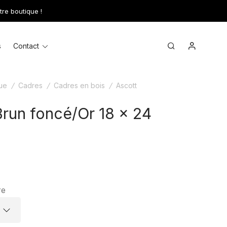
tre boutique !
Mon comp
Toggle
Search
s
Contact
menu
ue
/
Cadres
/
Cadres en bois
/
Ascott
Brun foncé/Or 18 x 24
re