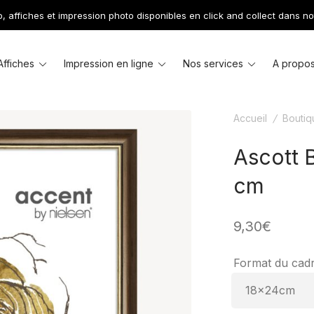
 affiches et impression photo disponibles en click and collect dans no
le
Toggle
Toggle
Toggle
Affiches
Impression en ligne
Nos services
A propo
u
menu
menu
menu
Accueil
/
Boutiq
Ascott 
cm
9,30
€
Format du cad