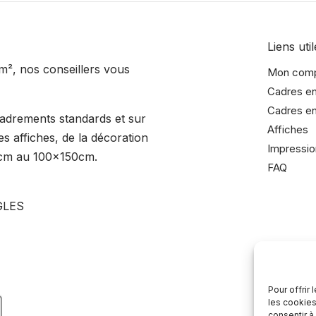
Liens util
m², nos conseillers vous
Mon com
Cadres en
Cadres en
cadrements standards et sur
Affiches
s affiches, de la décoration
Impressio
15cm au 100x150cm.
FAQ
GLES
dreurrochelais/
adreurrochelais
Pour offrir
les cookies
consentir à