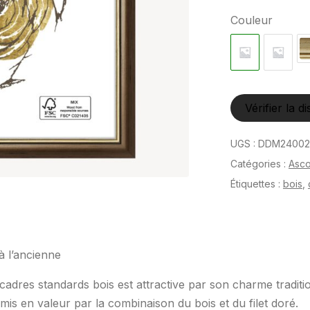
Couleur
Vérifier la di
UGS :
DDM24002
Catégories :
Asco
Étiquettes :
bois
,
à l’ancienne
adres standards bois est attractive par son charme traditi
mis en valeur par la combinaison du bois et du filet doré.