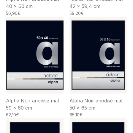
40 x 60 cm
42 x 59,4 cm
56,90
€
59,20
€
Alpha Noir anodisé mat
Alpha Noir anodisé mat
50 x 60 cm
50 x 65 cm
62,10
€
65,10
€