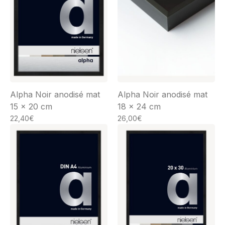
Alpha Noir anodisé mat
Alpha Noir anodisé mat
15 x 20 cm
18 x 24 cm
22,40
€
26,00
€