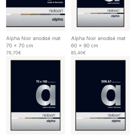
Alpha Noir anodisé mat
Alpha Noir anodisé mat
70 x 70 cm
60 x 90 cm
76,70
€
85,40
€