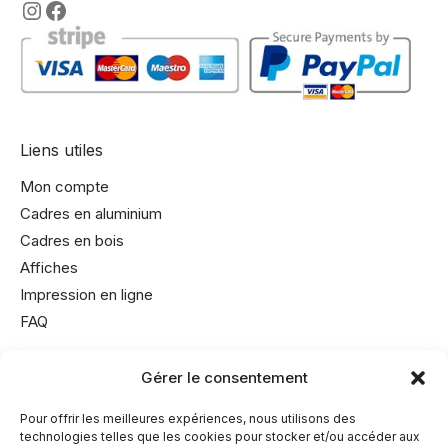
https://www.instagram.com/lencadre
https://www.facebook.com/encadre
Liens utiles
Mon compte
Cadres en aluminium
Cadres en bois
Affiches
Impression en ligne
FAQ
Gérer le consentement
Informations utiles
Conditions générales de vente
Pour offrir les meilleures expériences, nous utilisons des
technologies telles que les cookies pour stocker et/ou accéder aux
Mentions légales