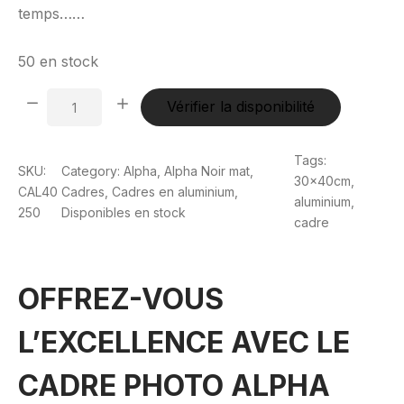
temps……
50 en stock
quantité
Vérifier la disponibilité
de
Alpha
Tags:
SKU:
Category:
Alpha
, 
Alpha Noir mat
, 
Noir
30x40cm
, 
CAL40
Cadres
, 
Cadres en aluminium
, 
anodisé
aluminium
, 
250
Disponibles en stock
mat
cadre
30
x
OFFREZ-VOUS
40
cm
L’EXCELLENCE AVEC LE
CADRE PHOTO ALPHA