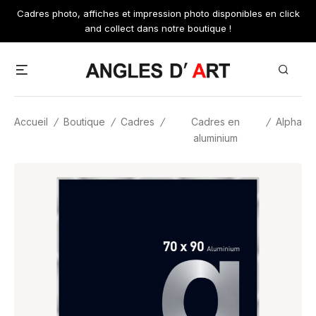
Skip
Cadres photo, affiches et impression photo disponibles en click
to
and collect dans notre boutique !
content
Menu
Search
Accueil
/
Boutique
/
Cadres
/
Cadres en
/
Alpha
aluminium