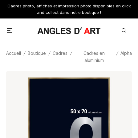
Skip
Cadres photo, affiches et impression photo disponibles en click
to
and collect dans notre boutique !
content
Menu
Search
Accueil
/
Boutique
/
Cadres
/
Cadres en
/
Alpha
aluminium