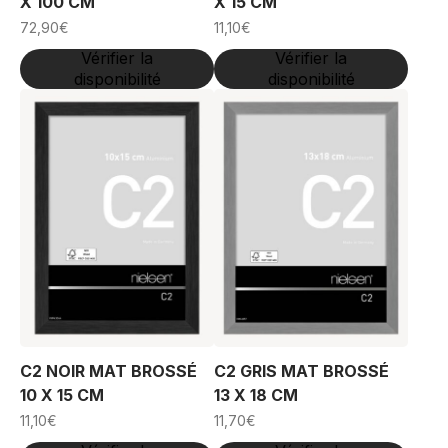
X 100 CM
X 15 CM
72,90
€
11,10
€
Vérifier la
Vérifier la
disponibilité
disponibilité
C2 NOIR MAT BROSSÉ
C2 GRIS MAT BROSSÉ
10 X 15 CM
13 X 18 CM
11,10
€
11,70
€