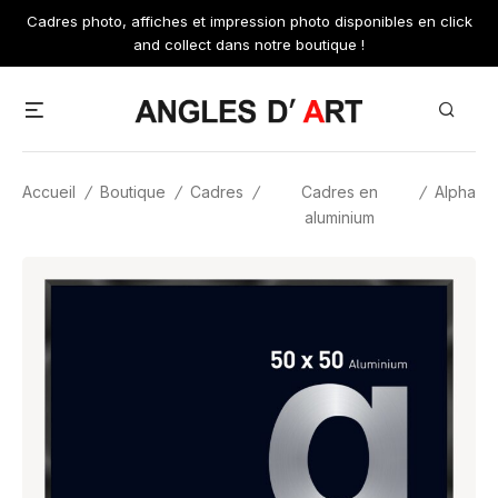
Skip
Cadres photo, affiches et impression photo disponibles en click
to
and collect dans notre boutique !
content
Menu
Search
Accueil
/
Boutique
/
Cadres
/
Cadres en
/
Alpha
aluminium