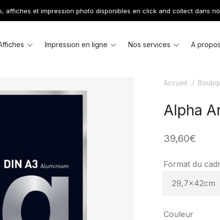
 affiches et impression photo disponibles en click and collect dans no
le
Toggle
Toggle
Toggle
Affiches
Impression en ligne
Nos services
A propo
u
menu
menu
menu
Accueil
/
Boutiq
Alpha A
39,60
€
Format du cad
Couleur